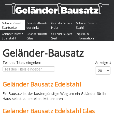
Geländer-Bausatz
Geländer-Bausatz
Geländer Bausatz
Geländer Bausatz
Startseite
verzinkt
Holz
Stahl
Geländer Bausatz
Geländer Bausatz
Geländer Bausatz
Impressum
Edelstahl
Glas
Seil
Information
Geländer-Bausatz
Teil des Titels eingeben
Anzeige #
Geländer Bausatz Edelstahl
Ein Bausatz ist der kostengünstige Weg um ein Geländer für Ihr
Haus selbst zu erstellen. Mit unseren
...
Geländer Bausatz Edelstahl Glas