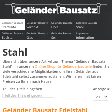
Geländer-Bausatz
Geländer-Bausatz
Geländer Bausatz
Geländer Bausatz
Startseite
verzinkt
Holz
Stahl
Geländer Bausatz
Geländer Bausatz
Geländer Bausatz
Impressum
Edelstahl
Glas
Seil
Information
Stahl
Übersicht über unsere Artikel zum Thema "Geländer Bausatz
Stahl". In unserem
Online Shop für Geländerbauteile
finden Sie
viele verschiedene Möglichkeiten um Ihren Geländer aus
Edelstahl selbst zusammenzustellen. Wir liefern mit fairen
Preisen zu Ihnen nach Hause!
Teil des Titels eingeben
Anzeige #
Geländer Bausatz Edelstahl