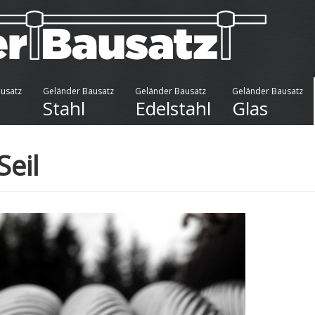
usatz
Geländer Bausatz
Geländer Bausatz
Geländer Bausatz
Stahl
Edelstahl
Glas
Seil