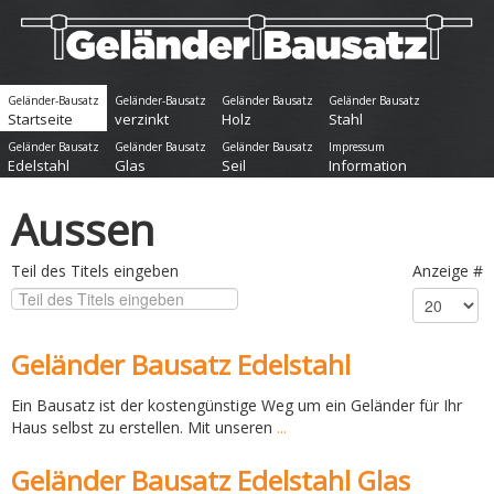
Geländer-Bausatz
Geländer-Bausatz
Geländer Bausatz
Geländer Bausatz
Startseite
verzinkt
Holz
Stahl
Geländer Bausatz
Geländer Bausatz
Geländer Bausatz
Impressum
Edelstahl
Glas
Seil
Information
Aussen
Teil des Titels eingeben
Anzeige #
Geländer Bausatz Edelstahl
Ein Bausatz ist der kostengünstige Weg um ein Geländer für Ihr
Haus selbst zu erstellen. Mit unseren
...
Geländer Bausatz Edelstahl Glas