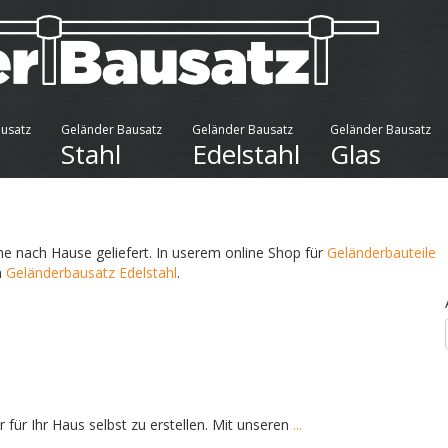
usatz
Geländer Bausatz
Geländer Bausatz
Geländer Bausatz
Stahl
Edelstahl
Glas
ne nach Hause geliefert. In userem online Shop für
Geländerbauteile
n
Geländerbausatz Edelstahl
.
für Ihr Haus selbst zu erstellen. Mit unseren
...