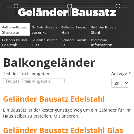
Geländer-Bausatz
Geländer-Bausatz
Geländer Bausatz
Geländer Bausatz
Startseite
verzinkt
Holz
Stahl
Geländer Bausatz
Geländer Bausatz
Geländer Bausatz
Impressum
Edelstahl
Glas
Seil
Information
Balkongeländer
Teil des Titels eingeben
Anzeige #
Geländer Bausatz Edelstahl
Ein Bausatz ist der kostengünstige Weg um ein Geländer für Ihr
Haus selbst zu erstellen. Mit unseren
...
Geländer Bausatz Edelstahl Glas