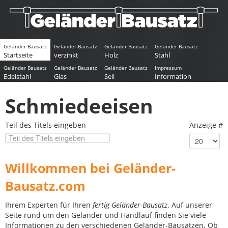
Geländer-Bausatz
Geländer-Bausatz
Geländer Bausatz
Geländer Bausatz
Startseite
verzinkt
Holz
Stahl
Geländer Bausatz
Geländer Bausatz
Geländer Bausatz
Impressum
Edelstahl
Glas
Seil
Information
Schmiedeeisen
Teil des Titels eingeben
Anzeige #
Willkommen bei Geländer-
Bausatz.com
Ihrem Experten für Ihren
fertig Geländer-Bausatz
. Auf unserer
Seite rund um den Geländer und Handlauf finden Sie viele
Informationen zu den verschiedenen Geländer-Bausätzen. Ob