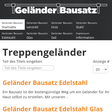
Geländer-Bausatz
Geländer-Bausatz
Geländer Bausatz
Geländer Bausatz
Startseite
verzinkt
Holz
Stahl
Geländer Bausatz
Geländer Bausatz
Geländer Bausatz
Impressum
Edelstahl
Glas
Seil
Information
Treppengeländer
Teil des Titels eingeben
Anzeige #
Geländer Bausatz Edelstahl
Ein Bausatz ist der kostengünstige Weg um ein Geländer für Ihr
Haus selbst zu erstellen. Mit unseren
...
Geländer Bausatz Edelstahl Glas